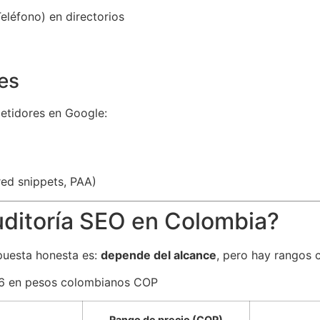
eléfono) en directorios
es
petidores en Google:
red snippets, PAA)
ditoría SEO en Colombia?
puesta honesta es:
depende del alcance
, pero hay rangos 
Rango de precio (COP)