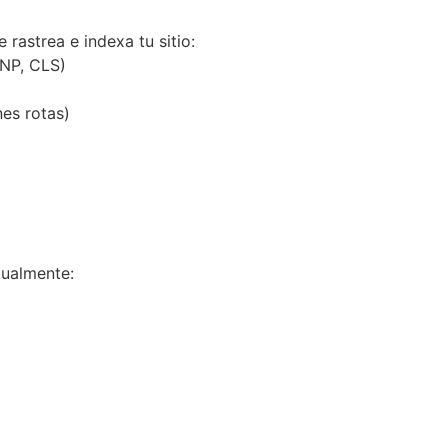
rastrea e indexa tu sitio:
INP, CLS)
nes rotas)
dualmente: